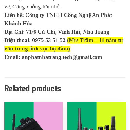
vệ, Công xưởng lớn nhỏ.
Liên hệ: Công ty TNHH Công Nghệ An Phát
Khánh Hòa
Địa Chỉ: 71/6 Củ Chi, Vĩnh Hải, Nha Trang
Điện thoại: 0975 53 51 52
(Mrs Trâm – 11 năm tư
vấn trong lĩnh vực bộ đàm)
Email: anphatnhatrang.tech@gmail.com
Related products