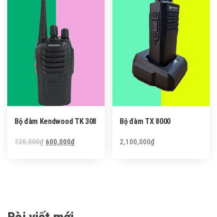
Bộ đàm Kendwood TK 308
Bộ đàm TX 8000
Original
Current
720,000
₫
600,000
₫
2,100,000
₫
price
price
was:
is:
720,000₫.
600,000₫.