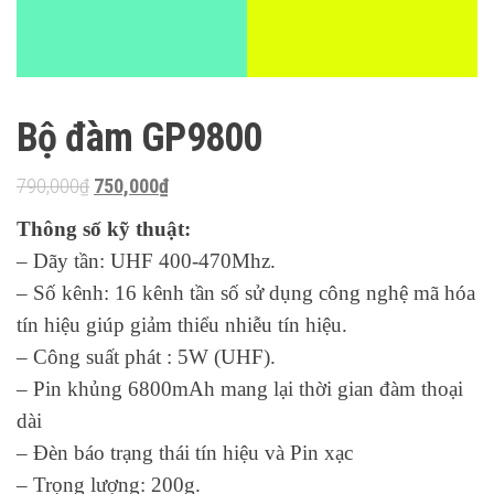
Bộ đàm GP9800
Original
Current
790,000
₫
750,000
₫
price
price
Thông số kỹ thuật:
was:
is:
– Dãy tần: UHF 400-470Mhz.
790,000₫.
750,000₫.
– Số kênh: 16 kênh tần số sử dụng công nghệ mã hóa
tín hiệu giúp giảm thiểu nhiễu tín hiệu.
– Công suất phát : 5W (UHF).
– Pin khủng 6800mAh mang lại thời gian đàm thoại
dài
– Đèn báo trạng thái tín hiệu và Pin xạc
– Trọng lượng: 200g.