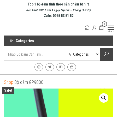
Skip
Top 1 bộ đàm tính theo sản phẩm bán ra
to
Bảo hành VIP 1 đổi 1 ngay lập tức – Không chờ đợi
Zalo: 0975 53 51 52
the
0
content
Bộ
Doanh
Menu
nghiệp
Đàm
hàng
Nha
Categories
đầu về
bộ
Trang
đàm
| Bộ
tại
Nha
Đàm
Trang
Cầm
Tay
Shop
Bộ đàm GP9800
Sale!