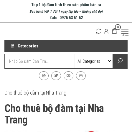
Skip
Top 1 bộ đàm tính theo sản phẩm bán ra
to
Bảo hành VIP 1 đổi 1 ngay lập tức – Không chờ đợi
Zalo: 0975 53 51 52
the
0
content
Bộ
Doanh
Menu
nghiệp
Đàm
hàng
Nha
Categories
đầu về
bộ
Trang
đàm
| Bộ
tại
Nha
Đàm
Trang
Cầm
Tay
Cho thuê bộ đàm tại Nha Trang
Cho thuê bộ đàm tại Nha
Trang