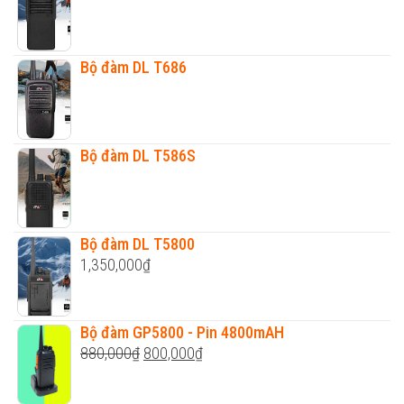
Bộ đàm DL T686
Bộ đàm DL T586S
Bộ đàm DL T5800
1,350,000
₫
Bộ đàm GP5800 - Pin 4800mAH
Original
Current
880,000
₫
800,000
₫
price
price
was:
is: