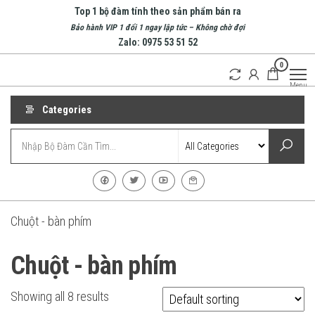
Skip
Top 1 bộ đàm tính theo sản phẩm bán ra
to
Bảo hành VIP 1 đổi 1 ngay lập tức – Không chờ đợi
Zalo: 0975 53 51 52
the
0
content
Bộ
Doanh
Menu
nghiệp
Đàm
hàng
Nha
Categories
đầu về
bộ
Trang
đàm
| Bộ
tại
Nha
Đàm
Trang
Cầm
Tay
Chuột - bàn phím
Chuột - bàn phím
Showing all 8 results