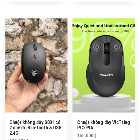
Chuột không dây S001 có
Chuột không dây VicTsing
2 chế độ Bluetooth & USB
PC299A
2.4G
150,000
₫