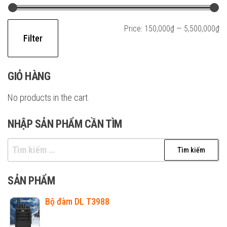
Mi
M
Price:
150,000₫
—
5,500,000₫
Filter
pr
pr
GIỎ HÀNG
No products in the cart.
NHẬP SẢN PHẨM CẦN TÌM
Tìm
kiếm
cho:
SẢN PHẨM
Bộ đàm DL T3988