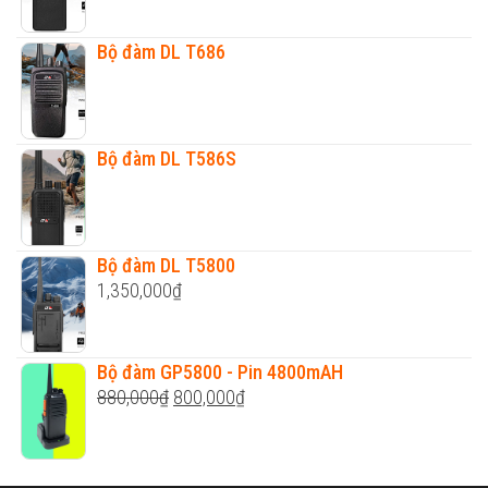
Bộ đàm DL T686
Bộ đàm DL T586S
Bộ đàm DL T5800
1,350,000
₫
Bộ đàm GP5800 - Pin 4800mAH
Original
Current
880,000
₫
800,000
₫
price
price
was:
is:
880,000₫.
800,000₫.