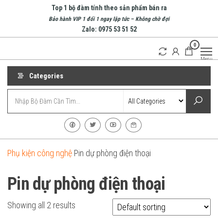
Skip
Top 1 bộ đàm tính theo sản phẩm bán ra
to
Bảo hành VIP 1 đổi 1 ngay lập tức – Không chờ đợi
Zalo: 0975 53 51 52
the
0
content
Bộ
Doanh
Menu
nghiệp
Đàm
hàng
Nha
Categories
đầu về
bộ
Trang
đàm
| Bộ
tại
Nha
Đàm
Trang
Cầm
Tay
Phụ kiện công nghệ
Pin dự phòng điện thoại
Pin dự phòng điện thoại
Showing all 2 results