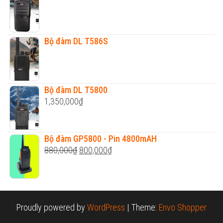
Bộ đàm DL T586S
Bộ đàm DL T5800
1,350,000
₫
Bộ đàm GP5800 - Pin 4800mAH
Original
Current
880,000
₫
800,000
₫
price
price
was:
is:
880,000₫.
800,000₫.
Proudly powered by
WordPress
|
Theme:
Envo Shopper