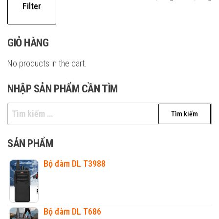
Filter
pr
pr
GIỎ HÀNG
No products in the cart.
NHẬP SẢN PHẨM CẦN TÌM
Tìm
kiếm
cho:
SẢN PHẨM
Bộ đàm DL T3988
Bộ đàm DL T686