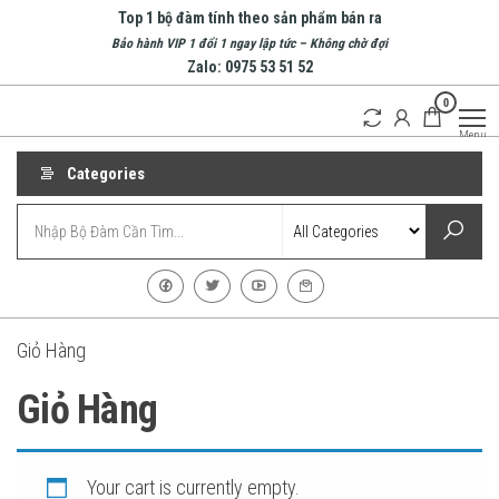
Top 1 bộ đàm tính theo sản phẩm bán ra
Bảo hành VIP 1 đổi 1 ngay lập tức – Không chờ đợi
Zalo: 0975 53 51 52
0
Bộ
Doanh
Menu
nghiệp
Đàm
hàng
Nha
Categories
đầu về
bộ
Trang
đàm
| Bộ
tại
Nha
Đàm
Trang
Cầm
Tay
Giỏ Hàng
Giỏ Hàng
Your cart is currently empty.