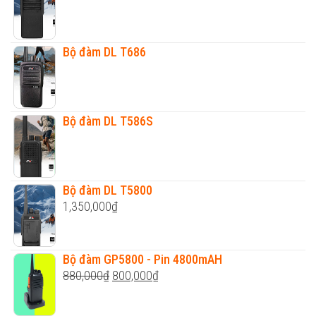
Bộ đàm DL T686
Bộ đàm DL T586S
Bộ đàm DL T5800
1,350,000
₫
Bộ đàm GP5800 - Pin 4800mAH
Original
Current
880,000
₫
800,000
₫
price
price
was:
is: