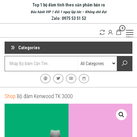
Skip
Top 1 bộ đàm tính theo sản phẩm bán ra
to
Bảo hành VIP 1 đổi 1 ngay lập tức – Không chờ đợi
Zalo: 0975 53 51 52
the
0
content
Bộ
Doanh
Menu
nghiệp
Đàm
hàng
Nha
Categories
đầu về
bộ
Trang
đàm
| Bộ
tại
Nha
Đàm
Trang
Cầm
Tay
Shop
Bộ đàm Kenwood TK 3000