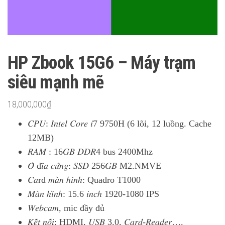
HP Zbook 15G6 – Máy trạm
siêu mạnh mẽ
18,000,000
₫
𝐶𝑃𝑈: 𝐼𝑛𝑡𝑒𝑙 𝐶𝑜𝑟𝑒 𝑖7 9750H (6 lõi, 12 luồng. Cache
12MB)
𝑅𝐴𝑀 : 16𝐺𝐵 𝐷𝐷𝑅4 bus 2400Mhz
𝑂̂̉ đ𝑖̃𝑎 𝑐𝑢̛́𝑛𝑔: 𝑆𝑆𝐷 256𝐺𝐵 M2.NMVE
𝐶𝑎rd 𝑚𝑎̀𝑛 ℎ𝑖𝑛ℎ: Quadro T1000
𝑀𝑎̀𝑛 ℎ𝑖̀𝑛ℎ: 15.6 𝑖𝑛𝑐ℎ 1920-1080 IPS
𝑊𝑒𝑏𝑐𝑎𝑚, mic đầy đủ
𝐾𝑒̂́𝑡 𝑛𝑜̂́𝑖: HDMI, 𝑈𝑆𝐵 3.0, 𝐶𝑎𝑟𝑑-𝑅𝑒𝑎𝑑𝑒𝑟….