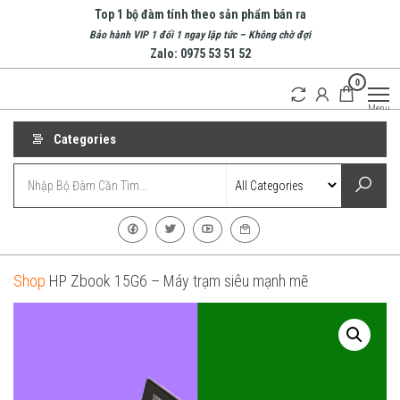
Skip
Top 1 bộ đàm tính theo sản phẩm bán ra
to
Bảo hành VIP 1 đổi 1 ngay lập tức – Không chờ đợi
Zalo: 0975 53 51 52
the
0
content
Bộ
Doanh
Menu
nghiệp
Đàm
hàng
Nha
Categories
đầu về
bộ
Trang
đàm
| Bộ
tại
Nha
Đàm
Trang
Cầm
Tay
Shop
HP Zbook 15G6 – Máy trạm siêu mạnh mẽ