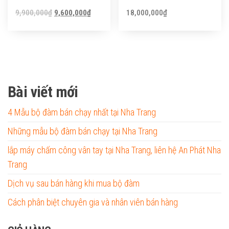
Original
Current
9,900,000
₫
9,600,000
₫
18,000,000
₫
price
price
was:
is:
9,900,000₫.
9,600,000₫.
Bài viết mới
4 Mẫu bộ đàm bán chạy nhất tại Nha Trang
Những mẫu bộ đàm bán chạy tại Nha Trang
lắp máy chấm công vân tay tại Nha Trang, liên hệ An Phát Nha
Trang
Dịch vụ sau bán hàng khi mua bộ đàm
Cách phân biệt chuyên gia và nhân viên bán hàng