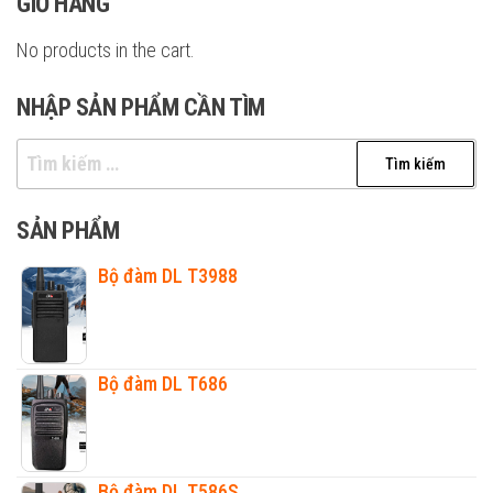
GIỎ HÀNG
No products in the cart.
NHẬP SẢN PHẨM CẦN TÌM
Tìm
kiếm
cho:
SẢN PHẨM
Bộ đàm DL T3988
Bộ đàm DL T686
Bộ đàm DL T586S