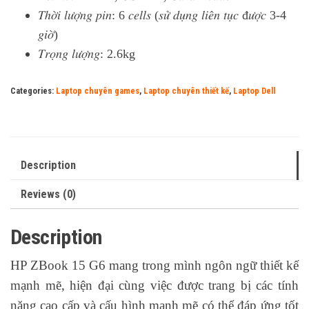
𝑇ℎ𝑜̛̀𝑖 𝑙𝑢̛𝑜̛̣𝑛𝑔 𝑝𝑖𝑛: 6 𝑐𝑒𝑙𝑙𝑠 (𝑠𝑢̛̉ 𝑑𝑢̣𝑛𝑔 𝑙𝑖𝑒̂𝑛 𝑡𝑢̣𝑐 đ𝑢̛𝑜̛̣𝑐 3-4
𝑔𝑖𝑜̛̀)
𝑇𝑟𝑜̣𝑛𝑔 𝑙𝑢̛𝑜̛̣𝑛𝑔: 2.6kg
Categories:
Laptop chuyên games
,
Laptop chuyên thiết kế
,
Laptop Dell
Description
Reviews (0)
Description
HP ZBook 15 G6 mang trong mình ngôn ngữ thiết kế
mạnh mẽ, hiện đại cùng việc được trang bị các tính
năng cao cấp và cấu hình mạnh mẽ có thể đáp ứng tốt