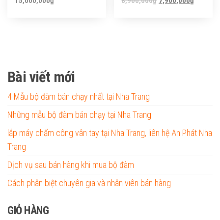
Original
Current
15,000,000
₫
8,900,000
₫
7,900,000
₫
price
price
was:
is:
8,900,000₫.
7,900,0
Bài viết mới
4 Mẫu bộ đàm bán chạy nhất tại Nha Trang
Những mẫu bộ đàm bán chạy tại Nha Trang
lắp máy chấm công vân tay tại Nha Trang, liên hệ An Phát Nha
Trang
Dịch vụ sau bán hàng khi mua bộ đàm
Cách phân biệt chuyên gia và nhân viên bán hàng
GIỎ HÀNG