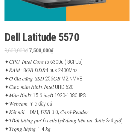
Dell Latitude 5570
Original
Current
8,600,000
₫
7,500,000
₫
price
price
✦𝐶𝑃𝑈: 𝐼𝑛𝑡𝑒𝑙 𝐶𝑜𝑟𝑒 𝑖5 6300u ( 8CPUs)
was:
is:
✦𝑅𝐴𝑀 : 8𝐺𝐵 𝐷𝐷𝑅4 bus 2400Mhz
8,600,000₫.
7,500,000₫.
✦𝑂̂̉ đ𝑖̃𝑎 𝑐𝑢̛́𝑛𝑔: 𝑆𝑆𝐷 256𝐺𝐵 M2.NMVE
✦𝐶𝑎rd 𝑚𝑎̀𝑛 ℎ𝑖𝑛ℎ: 𝐼𝑛𝑡𝑒𝑙 UHD 620
✦𝑀𝑎̀𝑛 ℎ𝑖̀𝑛ℎ: 15.6 𝑖𝑛𝑐ℎ 1920-1080 IPS
✦𝑊𝑒𝑏𝑐𝑎𝑚, mic đầy đủ
✦𝐾𝑒̂́𝑡 𝑛𝑜̂́𝑖: HDMI, 𝑈𝑆𝐵 3.0, 𝐶𝑎𝑟𝑑-𝑅𝑒𝑎𝑑𝑒𝑟….
✦𝑇ℎ𝑜̛̀𝑖 𝑙𝑢̛𝑜̛̣𝑛𝑔 𝑝𝑖𝑛: 6 𝑐𝑒𝑙𝑙𝑠 (𝑠𝑢̛̉ 𝑑𝑢̣𝑛𝑔 𝑙𝑖𝑒̂𝑛 𝑡𝑢̣𝑐 đ𝑢̛𝑜̛̣𝑐 3-4 𝑔𝑖𝑜̛̀)
✦𝑇𝑟𝑜̣𝑛𝑔 𝑙𝑢̛𝑜̛̣𝑛𝑔: 1.4 𝑘𝑔