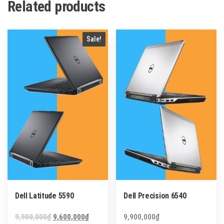
Related products
Sale!
Dell Latitude 5590
Dell Precision 6540
Original
Current
9,900,000
₫
9,600,000
₫
9,900,000
₫