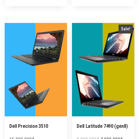
price
price
was:
is:
9,900,000₫.
9,600,000₫.
Sale!
Dell Precision 3510
Dell Latitude 7490 (gen8)