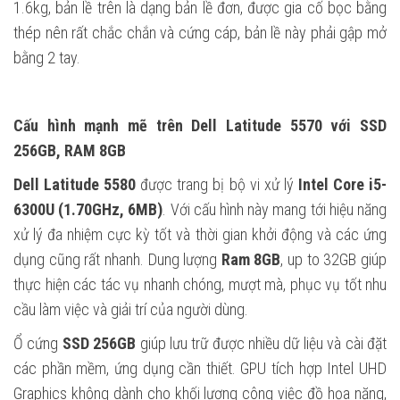
1.6kg, bản lề trên là dạng bản lề đơn, được gia cố bọc bằng
thép nên rất chắc chắn và cứng cáp, bản lề này phải gập mở
bằng 2 tay.
Cấu hình mạnh mẽ trên Dell Latitude 5570 với SSD
256GB, RAM 8GB
Dell Latitude 5580
được trang bị bộ vi xử lý
Intel Core i5-
6300U (1.70GHz, 6MB)
. Với cấu hình này mang tới hiệu năng
xử lý đa nhiệm cực kỳ tốt và thời gian khởi động và các ứng
dụng cũng rất nhanh. Dung lượng
Ram 8GB
, up to 32GB giúp
thực hiện các tác vụ nhanh chóng, mượt mà, phục vụ tốt nhu
cầu làm việc và giải trí của người dùng.
Ổ cứng
SSD 256GB
giúp lưu trữ được nhiều dữ liệu và cài đặt
các phần mềm, ứng dụng cần thiết. GPU tích hợp Intel UHD
Graphics không dành cho khối lượng công việc đồ họa nặng,