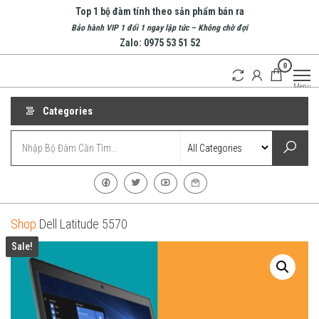
Skip
Top 1 bộ đàm tính theo sản phẩm bán ra
to
Bảo hành VIP 1 đổi 1 ngay lập tức – Không chờ đợi
Zalo: 0975 53 51 52
the
0
content
Bộ
Doanh
Menu
nghiệp
Đàm
hàng
Nha
Categories
đầu về
bộ
Trang
đàm
| Bộ
tại
Nha
Đàm
Trang
Cầm
Tay
Shop
Dell Latitude 5570
Sale!