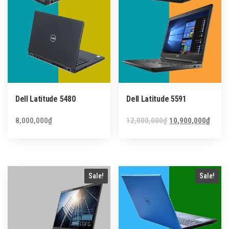
Dell Latitude 5480
Dell Latitude 5591
Original
Curre
8,000,000
₫
12,000,000
₫
10,900,000
₫
price
price
was:
is:
12,000,000₫.
10,90
Sale!
Sale!