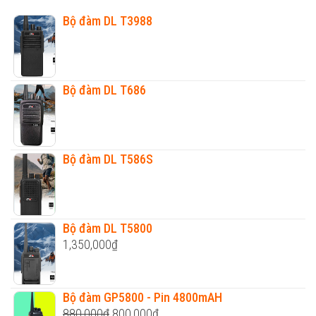
Bộ đàm DL T3988
Bộ đàm DL T686
Bộ đàm DL T586S
Bộ đàm DL T5800
1,350,000
₫
Bộ đàm GP5800 - Pin 4800mAH
Original
Current
880,000
₫
800,000
₫