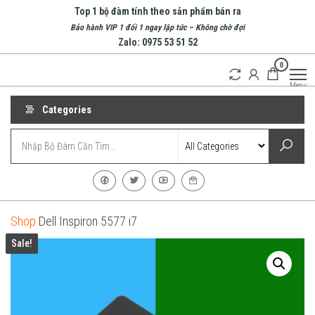
Skip
Top 1 bộ đàm tính theo sản phẩm bán ra
to
Bảo hành VIP 1 đổi 1 ngay lập tức – Không chờ đợi
Zalo: 0975 53 51 52
the
0
content
Bộ
Doanh
Menu
nghiệp
Đàm
hàng
Nha
Categories
đầu về
bộ
Trang
đàm
| Bộ
tại
Nha
Đàm
Trang
Cầm
Tay
Shop
Dell Inspiron 5577 i7
Sale!