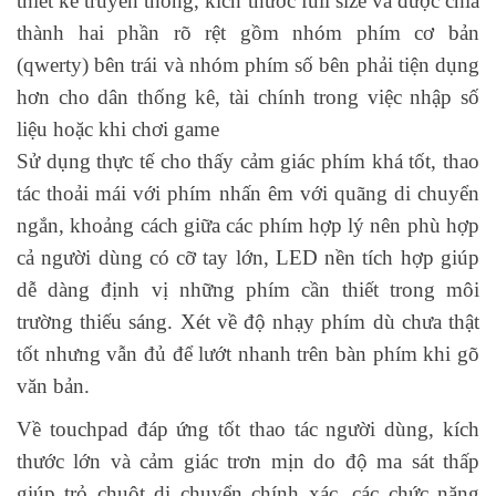
thiết kế truyền thống, kích thước full size và được chia
thành hai phần rõ rệt gồm nhóm phím cơ bản
(qwerty) bên trái và nhóm phím số bên phải tiện dụng
hơn cho dân thống kê, tài chính trong việc nhập số
liệu hoặc khi chơi game
Sử dụng thực tế cho thấy cảm giác phím khá tốt, thao
tác thoải mái với phím nhấn êm với quãng di chuyển
ngắn, khoảng cách giữa các phím hợp lý nên phù hợp
cả người dùng có cỡ tay lớn, LED nền tích hợp giúp
dễ dàng định vị những phím cần thiết trong môi
trường thiếu sáng. Xét về độ nhạy phím dù chưa thật
tốt nhưng vẫn đủ để lướt nhanh trên bàn phím khi gõ
văn bản.
Về touchpad đáp ứng tốt thao tác người dùng, kích
thước lớn và cảm giác trơn mịn do độ ma sát thấp
giúp trỏ chuột di chuyển chính xác, các chức năng