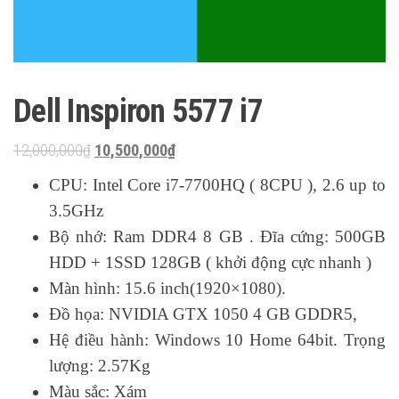
Dell Inspiron 5577 i7
Original
Current
12,000,000
₫
10,500,000
₫
price
price
CPU: Intel Core i7-7700HQ ( 8CPU ), 2.6 up to
was:
is:
3.5GHz
12,000,000₫.
10,500,000₫.
Bộ nhớ: Ram DDR4 8 GB . Đĩa cứng: 500GB
HDD + 1SSD 128GB ( khởi động cực nhanh )
Màn hình: 15.6 inch(1920×1080).
Đồ họa: NVIDIA GTX 1050 4 GB GDDR5,
Hệ điều hành: Windows 10 Home 64bit. Trọng
lượng: 2.57Kg
Màu sắc: Xám