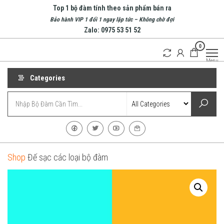
Skip
Top 1 bộ đàm tính theo sản phẩm bán ra
to
Bảo hành VIP 1 đổi 1 ngay lập tức – Không chờ đợi
Zalo: 0975 53 51 52
the
0
content
Bộ
Doanh
Menu
nghiệp
Đàm
hàng
Nha
Categories
đầu về
bộ
Trang
đàm
| Bộ
tại
Nha
Đàm
Trang
Cầm
Tay
Shop
Đế sạc các loại bộ đàm