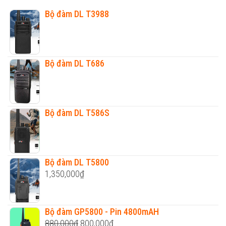
Bộ đàm DL T3988
Bộ đàm DL T686
Bộ đàm DL T586S
Bộ đàm DL T5800
1,350,000
₫
Bộ đàm GP5800 - Pin 4800mAH
Original
Current
880,000
₫
800,000
₫