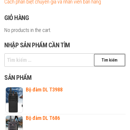
Cách phân biệt chuyên gia và nhân viên bán hàng
GIỎ HÀNG
No products in the cart.
NHẬP SẢN PHẨM CẦN TÌM
Tìm
kiếm
cho:
SẢN PHẨM
Bộ đàm DL T3988
Bộ đàm DL T686