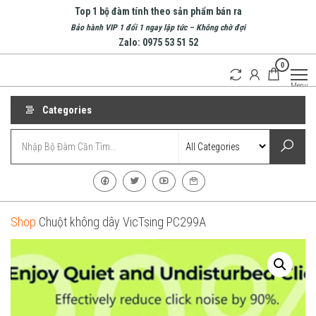
Skip
Top 1 bộ đàm tính theo sản phẩm bán ra
to
Bảo hành VIP 1 đổi 1 ngay lập tức – Không chờ đợi
Zalo: 0975 53 51 52
the
0
content
Bộ
Doanh
Menu
nghiệp
Đàm
hàng
Nha
Categories
đầu về
bộ
Trang
đàm
| Bộ
tại
Nha
Đàm
Trang
Cầm
Tay
Shop
Chuột không dây VicTsing PC299A