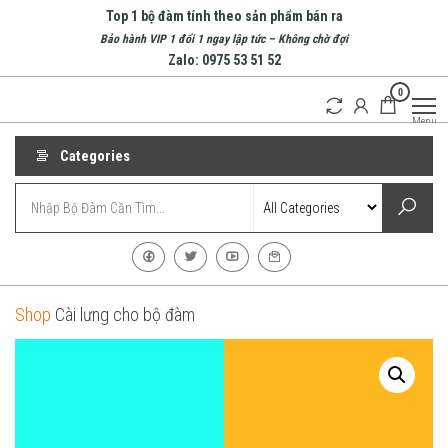
Skip
Top 1 bộ đàm tính theo sản phẩm bán ra
to
Bảo hành VIP 1 đổi 1 ngay lập tức – Không chờ đợi
Zalo: 0975 53 51 52
the
0
content
Bộ
Doanh
Menu
nghiệp
Đàm
hàng
Nha
Categories
đầu về
bộ
Trang
đàm
| Bộ
tại
Nha
Đàm
Trang
Cầm
Tay
Shop
Cài lưng cho bộ đàm