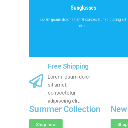
– 50 %
Sunglasses
Lorem ipsum dolor sit amet consectetur adipiscing elit
dolor
Lorem ipsum dolor sit amet consectetur adipiscing elit
dolor
GO
Free Shipping
Lorem ipsum dolor
sit amet,
consectetur
adipiscing elit.
Summer Collection
New
Shop now
Shop