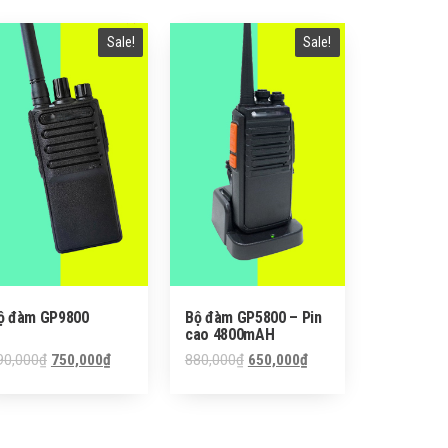
Sale!
Sale!
ộ đàm GP9800
Bộ đàm GP5800 – Pin
cao 4800mAH
90,000
₫
750,000
₫
880,000
₫
650,000
₫