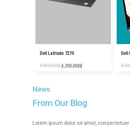
Dell Latitude 7270
Dell
₫
5,900,000
₫
4,700,000
₫
8,90
News
From Our Blog
Lorem ipsum dolor sit amet, consectetuer a