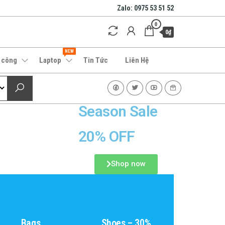
Zalo: 0975 53 51 52
0
0₫
NEW
 công
Laptop
Tin Tức
Liên Hệ
Season Sale
20% OFF
Shop now
Shop Now
Summer Sale
Bags
Shoes – 30%