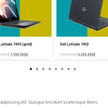
 Latitude 7490 (gen8)
Dell Latitude 7450
0,000
₫
7,900,000
₫
6,500,000
₫
4,500,000
₫
dipiscing elit. Quisque tincidunt scelerisque libero.