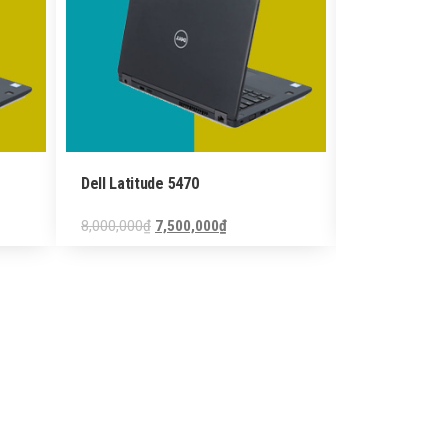
Dell Latitude 5470
Dell Latitude
8,000,000
₫
7,500,000
₫
6,500,000
₫
5