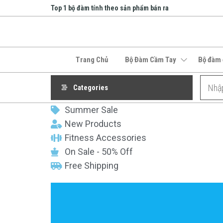
Top 1 bộ đàm tính theo sản phẩm bán ra
Bộ
Doanh
nghiệp
Đàm
hàng
Trang Chủ
Bộ Đàm Cầm Tay
Bộ đàm 
Nha
đầu về
bộ
Trang
đàm
Categories
| Bộ
tại
Nha
Summer Sale
Đàm
Trang
New Products
Cầm
Fitness Accessories
Tay
On Sale - 50% Off
Free Shipping