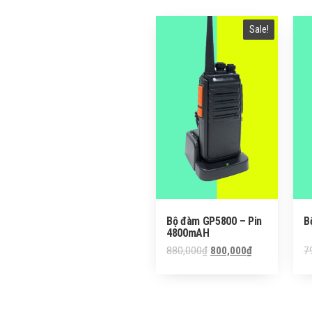
Sale!
Bộ đàm GP5800 – Pin
B
4800mAH
880,000
₫
800,000
₫
7