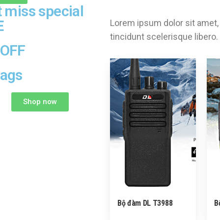
t miss special
E
Lorem ipsum dolor sit amet, 
tincidunt scelerisque libero.
 OFF
Bags
Shop now
Bộ đàm DL T3988
B