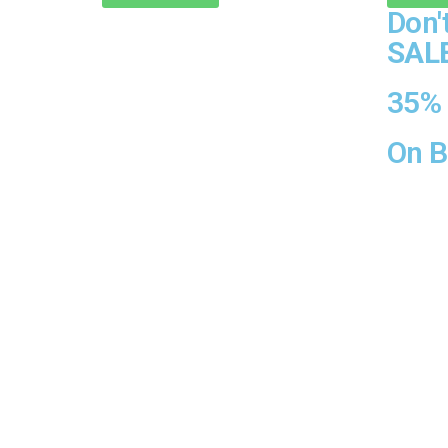
Don'
SAL
35%
On 